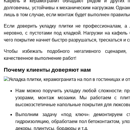
Кафель и керамогранит обладают рядом и других пр
долговечны, устойчивы к механическим нагрузкам. Одна
лишь в том случае, если монтаж будет выполнен правиль
Если доверить укладку плитки не профессионалам, а
неровно, с пустотами под кладкой. Нагрузки на кафель
чего покрытие начнет быстро разрушаться, трескаться и 
Чтобы избежать подобного негативного сценария
качественное выполнение работ!
Почему клиенты доверяют нам
Нам можно поручить укладку любой сложности: пр
узорами, монтаж мозаики. Мы работаем с пли
высокоэстетичные напольные покрытия для люксовы
Выполним задачу «под ключ»: демонтируем с
гидроизоляцию, обработаем пол бетоконтактом, ул
декоры, плинтусы, бордюры и т.д.