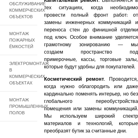
. Выполняется в
Капитальный ремонт
ОБСЛУЖИВАНИЕ
тех ситуациях, когда необходимо
КОММЕРЧЕСКИХ
провести полный фронт работ: от
ОБЪЕКТОВ
замены инженерных коммуникаций и
переноса стен до финишной отделки
МОНТАЖ
под ключ. Особое внимание уделяется
ПОЖАРНЫХ
грамотному зонированию — мы
ЁМКОСТЕЙ
создаем пространство под
примерочные, кассы, торговые залы,
ЭЛЕКТРОМОНТАЖ
которые будут удобны для покупателей.
В
КОММЕРЧЕСКИХ
. Проводится,
Косметический ремонт
ОБЪЕКТАХ
когда нужно облагородить или даже
кардинально поменять интерьер, но без
МОНТАЖ
глобального переобустройства
ПРОМЫШЛЕННЫХ
помещения или замены коммуникаций.
ПОЛОВ
Мы используем широкий спектр
материалов и технологий, которые
преобразят бутик за считанные дни.